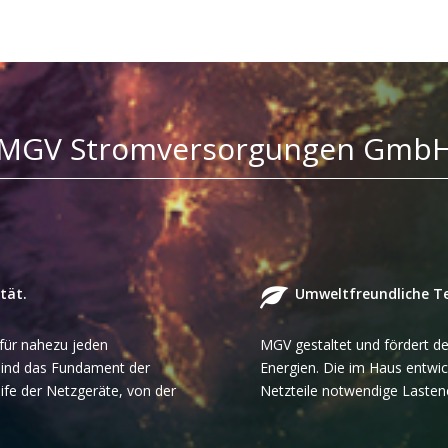
MGV Stromversorgungen Gmb
tät.
Umweltfreundliche T
 für nahezu jeden
MGV gestaltet und fördert d
 sind das Fundament der
Energien. Die im Haus entwi
ife der Netzgeräte, von der
Netzteile notwendige Lastene