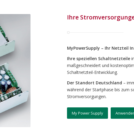
Ihre Stromversorgunge
MyPowerSupply – Ihr Netzteil 
Ihre speziellen Schaltnetzteile
i
maßgeschneidert und kostenoptim
Schaltnetzteil-Entwicklung.
Der Standort Deutschland
– imm
während der Startphase bis zum sch
Stromversorgungen.
My Power Supply
Anwender