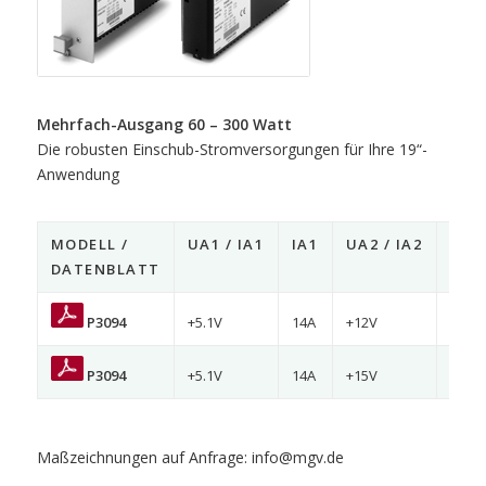
Mehrfach-Ausgang 60 – 300 Watt
Die robusten Einschub-Stromversorgungen für Ihre 19“-
Anwendung
MODELL /
UA1 / IA1
IA1
UA2 / IA2
IA2
DATENBLATT
P3094
+5.1V
14A
+12V
2A
P3094
+5.1V
14A
+15V
1.5A
Maßzeichnungen auf Anfrage: info@mgv.de