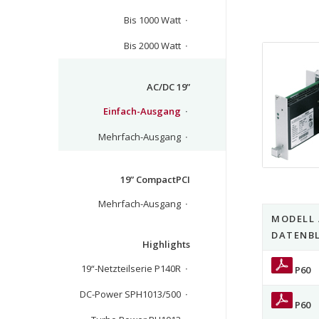
Bis 1000 Watt
Bis 2000 Watt
AC/DC 19”
Einfach-Ausgang
Mehrfach-Ausgang
19” CompactPCI
Mehrfach-Ausgang
MODELL 
DATENB
Highlights
19“-Netzteilserie P140R
P60
DC-Power SPH1013/500
P60