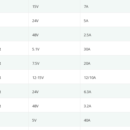
15V
7A
24V
5A
48V
2.5A
R
5.1V
30A
R
7.5V
20A
R
12-15V
12/10A
R
24V
6.3A
R
48V
3.2A
5V
40A