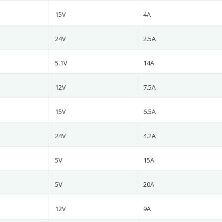
15V
4A
24V
2.5A
5.1V
14A
12V
7.5A
15V
6.5A
24V
4.2A
5V
15A
5V
20A
12V
9A