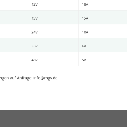
12V
18A
15V
15A
24V
10A
36V
6A
48V
5A
gen auf Anfrage: info@mgv.de