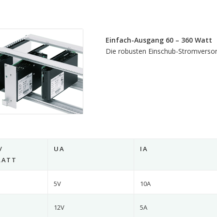
Einfach-Ausgang 60 – 360 Watt
Die robusten Einschub-Stromverso
/
UA
IA
LATT
5V
10A
12V
5A