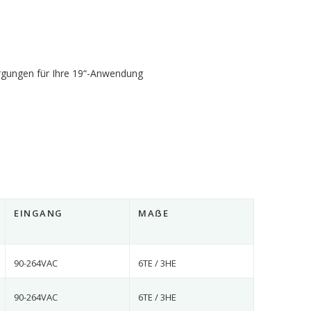
rgungen für Ihre 19“-Anwendung
EINGANG
MAẞE
90-264VAC
6TE / 3HE
90-264VAC
6TE / 3HE