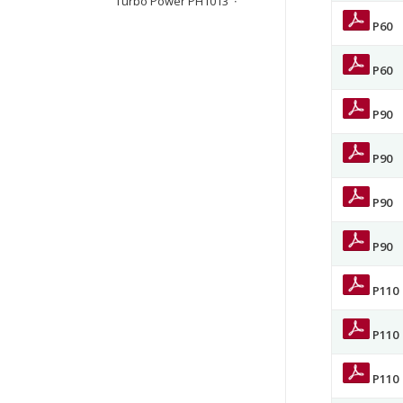
Turbo Power PH1013
P60
P60
P90
P90
P90
P90
P110
P110
P110